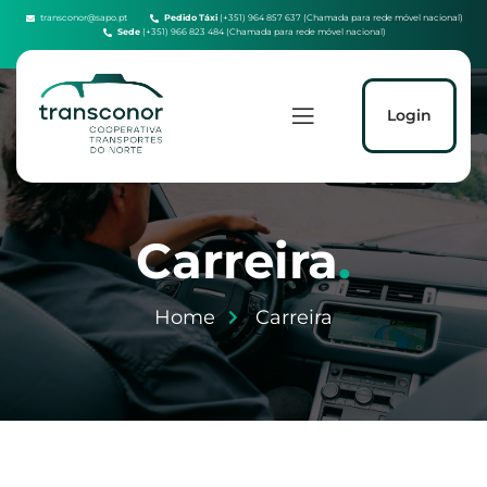
transconor@sapo.pt
Pedido Táxi
(+351) 964 857 637 (Chamada para rede móvel nacional)
Sede
(+351) 966 823 484 (Chamada para rede móvel nacional)
Login
Carreira
.
Home
Carreira